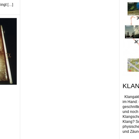
ingt […]
KLA
Klangakt
im Hand: 
geschnitt
und noch 
Klangschn
Klang? Sc
physische
und Zäune