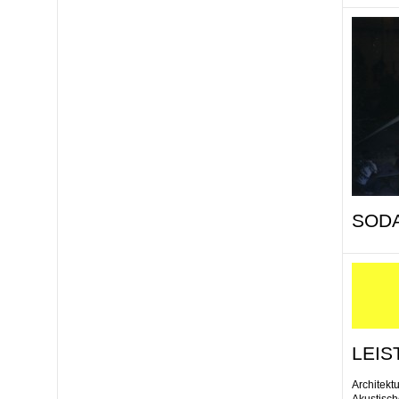
SODA
LEI
Architekt