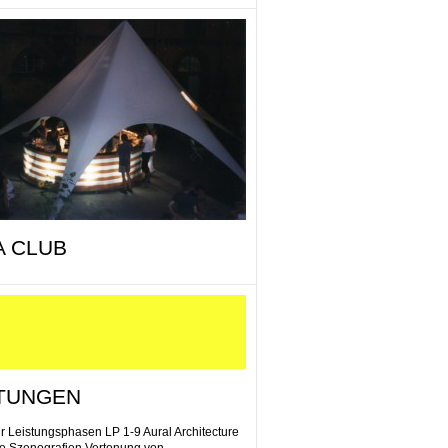
 CLUB
STUNGEN
ur Leistungsphasen LP 1-9 Aural Architecture