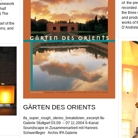
of the pi
framework
recorded 
half
the three
) The
and produ
works of 
rt of the
D’Andreta
ions, and
GÄRTEN DES ORIENTS
ifa_super_rough_stereo_breakdown_excerpt ifa-
Galerie Stuttgart 03.09. – 07.11.2004 6-Kanal
Soundscape in Zusammenarbeit mit Hannes
Schwertfeger Archiv IFA Galerie