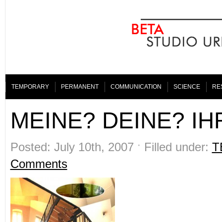
TEMPORARY
PERMANENT
COMMUNICATION
SCIENCE
RE
MEINE? DEINE? IH
Posted: July 10th, 2007 ˑ Filled under:
T
Comments