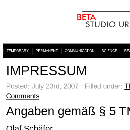
TEMPORARY
PERMANENT
COMMUNICATION
SCIENCE
RE
IMPRESSUM
Posted: July 23rd, 2007 ˑ Filled under:
T
Comments
Angaben gemäß § 5 T
Olaf Schäfer