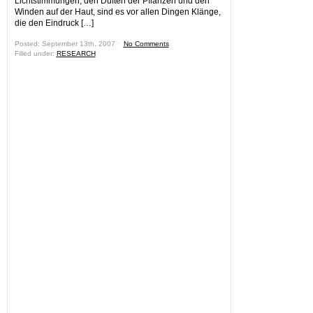
Lichtstimmungen, den Düften der Pflanzen und den
Winden auf der Haut, sind es vor allen Dingen Klänge,
die den Eindruck […]
Posted: September 13th, 2007 ˑ
No Comments
Filled under:
RESEARCH