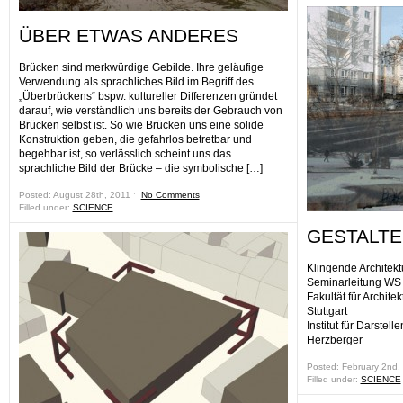
ÜBER ETWAS ANDERES
Brücken sind merkwürdige Gebilde. Ihre geläufige
Verwendung als sprachliches Bild im Begriff des
„Überbrückens“ bspw. kultureller Differenzen gründet
darauf, wie verständlich uns bereits der Gebrauch von
Brücken selbst ist. So wie Brücken uns eine solide
Konstruktion geben, die gefahrlos betretbar und
begehbar ist, so verlässlich scheint uns das
sprachliche Bild der Brücke – die symbolische […]
Posted: August 28th, 2011 ˑ
No Comments
Filled under:
SCIENCE
GESTALTE
Klingende Architek
Seminarleitung WS
Fakultät für Archite
Stuttgart
Institut für Darstell
Herzberger
Posted: February 2nd,
Filled under:
SCIENCE