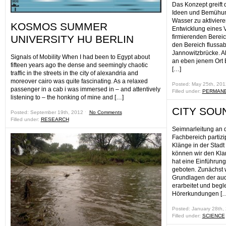
Das Konzept greift
Ideen und Bemühung
Wasser zu aktiviere
KOSMOS SUMMER
Entwicklung eines 
UNIVERSITY HU BERLIN
firmierenden Bereic
den Bereich flussa
Jannowitzbrücke. Al
Signals of Mobility When I had been to Egypt about
an eben jenem Ort B
fifteen years ago the dense and seemingly chaotic
[…]
traffic in the streets in the city of alexandria and
moreover cairo was quite fascinating. As a relaxed
Posted: May 25th, 20
passenger in a cab i was immersed in – and attentively
Filled under:
PERMAN
listening to – the honking of mine and […]
CITY SOU
Posted: September 19th, 2012 ˑ
No Comments
Filled under:
RESEARCH
Seimnarleitung an 
Fachbereich partizi
Klänge in der Stadt
können wir den Kla
hat eine Einführung
geboten. Zunächst 
Grundlagen der audi
erarbeitet und begl
Hörerkundungen [
Posted: January 28th,
Filled under:
SCIENCE