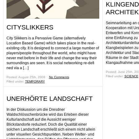
KLINGEN
ARCHITE
Seimnarleitung an 
CITYSLIKKERS
Kooperation mit Urs
Entwerfen und Kons
eine Einführung zu 
City Slikkers is a Pervasive Game (alternatively
Architekturdarstellu
Location Based Game) which takes place in the real-
Klangbeispielen zu 
existing city. It is designed to connect a large number of
Architektur und Sta
players/people throughout the world, who might have
Räume in der Stadt
never met before in their life and change the way their
Klangaufnahme und
surroundings are seen. It is social networking re-defi
ned via a […]
Posted: June 25th, 2
Filled under:
SCIENCE
Posted: August 25th, 2008 ˑ
No Comments
Filled under:
TEMPORARY
UNERHÖRTE LANDSCHAFT
In der Diskussion um die Dresdner
Waldschlösschenbrücke wird das Erleben dieser
Kulturlandschaft auf die Aussicht weniger
Blickstandorte reduziert. Doch die Qualität einer
solchen Landschaft erschließt sich einem nicht allein
unter visuellen Gesichtspunkten. Neben Wetter- und