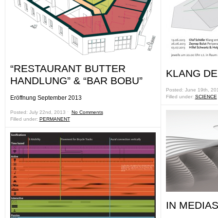
“RESTAURANT BUTTER
KLANG D
HANDLUNG” & “BAR BOBU”
Posted: June 19th, 2
Filled under:
SCIENCE
Eröffnung September 2013
Posted: July 22nd, 2013 ˑ
No Comments
Filled under:
PERMANENT
IN MEDIA